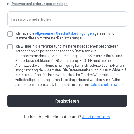
Passwortanforderungen anzeigen
Passwort wiederholen
Ich habe die
Allgemeinen Geschäftsbedingungen
gelesen und
stimme diesen mit meiner Registrierung zu.
Ich willige in die Verarbeitung meiner eingegebenen besonderen
Kategorien von personenbezogenen Daten zwecks
Prognoseberechnung, zur Einreichung meiner Steuererklärung und
Steuerbescheiddaten
rückübermittlung (ELSTER) und meine
Archivzwecke ein. Meine Einwilligung kann ich jederzeit per E-Mail an
info@taxciting.de widerrufen. Die Datenverarbeitung bis zum Widerruf
bleibt unberührt. Mir ist bewusst, dass im Fall des Widerrufs keine
vollständige Leistung durch Taxciting erbracht werden kann. Näheres
zu unserem Datenschutz findest du in unseren
Datenschutzhinweisen
.
Registrieren
Du hast bereits einen Account?
Jetzt anmelden